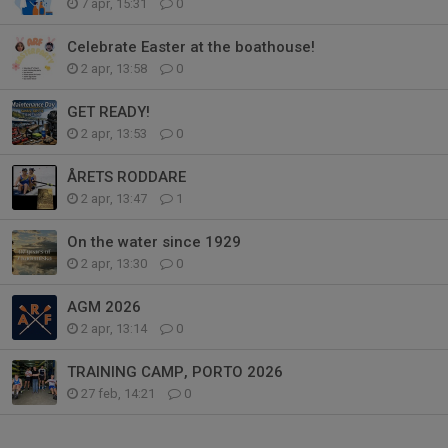
7 apr, 15:31
0
Celebrate Easter at the boathouse!
2 apr, 13:58
0
GET READY!
2 apr, 13:53
0
ÅRETS RODDARE
2 apr, 13:47
1
On the water since 1929
2 apr, 13:30
0
AGM 2026
2 apr, 13:14
0
TRAINING CAMP, PORTO 2026
27 feb, 14:21
0