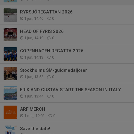
RYRSJÖREGATTAN 2026
1 jun, 14:46
0
HEAD OF FYRIS 2026
1 jun, 14:19
0
COPENHAGEN REGATTA 2026
1 jun, 14:13
0
Stockholms SM-guldmedaljörer
1 jun, 13:52
0
ERIK AND GUSTAV START THE SEASON IN ITALY
1 jun, 13:44
0
ARF MERCH
1 maj, 19:02
0
Save the date!