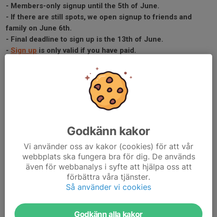
- Members-only signup until the 5th of June.
- If there are still spots, we open signup to friends and
family on June 6th.
- Final deadline to sign up is the 13th of June.
-
Sign up
is only valid if you have paid.
Ännu ett år, ännu en midsommar på ARF! Precis som varje år
firar vi årets längsta dag med stil i båthuset 💐
Vi börjar dagen med lekar och vår årliga kapsejsningstävling! 🛟
När vi väl har torkat och kommit upp på land igen väntar en
traditionell svensk midsommarmiddag. Och självklart är ingen
Godkänn kakor
midsommarafton komplett utan en fest!
Ta med egen dryck! 🦐
Vi använder oss av kakor (cookies) för att vår
Årets midsommarfirande äger rum den 20 juni!
webbplats ska fungera bra för dig. De används
15:00 – Välkomstdrink
även för webbanalys i syfte att hjälpa oss att
16:00 – Kapsejsningstävling och lekar
förbättra våra tjänster.
18:00 – Middag
Så använder vi cookies
20:30 – sent – Fest
Godkänn alla kakor