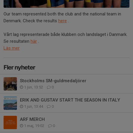
Our team represented both the club and the national team in
Denmark. Check the results
here
.
Vårt lag representerade både klubben och landslaget i Danmark.
Se resultaten
här
.
Läs mer
Fler nyheter
Stockholms SM-guldmedaljörer
1 jun, 13:52
0
ERIK AND GUSTAV START THE SEASON IN ITALY
1 jun, 13:44
0
ARF MERCH
1 maj, 19:02
0