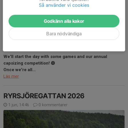
Så använder vi cookies
Godkänn alla kakor
Another year, another midsommar at ARF! Like every year
Bara nödvändiga
we're celebrating the longest day of the year in style at the
boathouse 💐
We'll start the day with some games and our annual
capsizing competition! 🛟
Once we're all...
Läs mer
RYRSJÖREGATTAN 2026
1 jun, 14:46
0 kommentarer