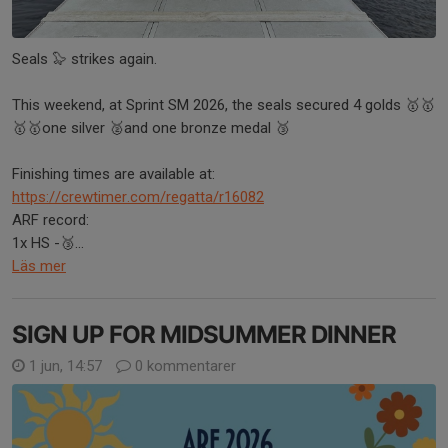
Seals 🦭 strikes again.
This weekend, at Sprint SM 2026, the seals secured 4 golds 🥇🥇
🥇🥇one silver 🥈and one bronze medal 🥉
Finishing times are available at:
https://crewtimer.com/regatta/r16082
ARF record:
1x HS -🥉...
Läs mer
SIGN UP FOR MIDSUMMER DINNER
1 jun, 14:57
0 kommentarer