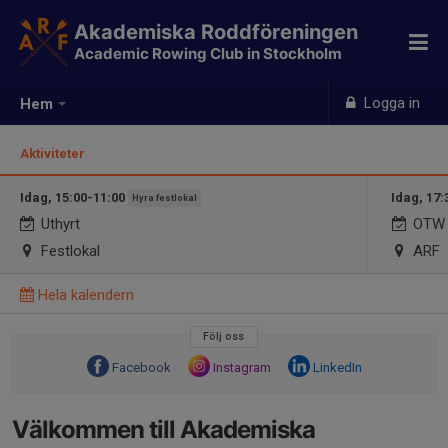
Akademiska Roddföreningen
Academic Rowing Club in Stockholm
Logga in
Hem
Aktiviteter
Idag, 15:00-11:00
Idag, 17:
Hyra festlokal
Uthyrt
OTW s
Festlokal
ARF
Hela kalendern
Följ oss
Facebook
Instagram
LinkedIn
Välkommen till Akademiska