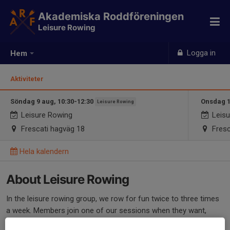
Akademiska Roddföreningen
Leisure Rowing
Logga in
Hem
Aktiviteter
Söndag 9 aug, 10:30-12:30
Onsdag 1
Leisure Rowing
Leisure Rowing
Leisu
Frescati hagväg 18
Fresc
Hela kalendern
About Leisure Rowing
In the leisure rowing group, we row for fun twice to three times
a week. Members join one of our sessions when they want,
although we do ask to confirm your attendance beforehand. We