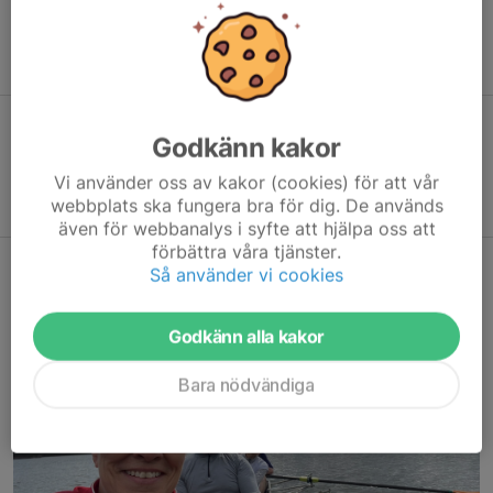
decide who takes what boat and what we do together when we
meet.
If you have questions,
Maarten
can help you out!
Training Times
Godkänn kakor
Wednesday 17:30-19:30
Vi använder oss av kakor (cookies) för att vår
Sunday 10:00-12:00
webbplats ska fungera bra för dig. De används
även för webbanalys i syfte att hjälpa oss att
förbättra våra tjänster.
Så använder vi cookies
Godkänn alla kakor
Bara nödvändiga