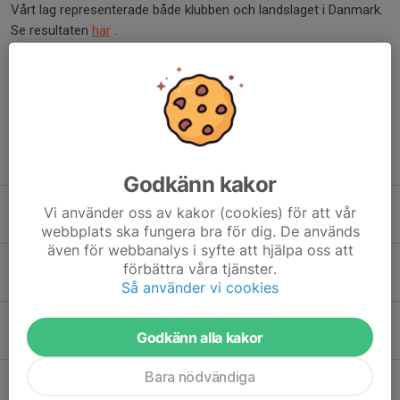
Vårt lag representerade både klubben och landslaget i Danmark.
Se resultaten
här
.
Dela nyhet
Tidigare nyheter
Godkänn kakor
SPRINT SM 2026 (Örkelljunga)
Vi använder oss av kakor (cookies) för att vår
30 jul, 16:12
0
webbplats ska fungera bra för dig. De används
även för webbanalys i syfte att hjälpa oss att
SIGN UP FOR MIDSUMMER DINNER
förbättra våra tjänster.
1 jun, 14:57
0
Så använder vi cookies
RYRSJÖREGATTAN 2026
Godkänn alla kakor
1 jun, 14:46
0
Bara nödvändiga
HEAD OF FYRIS 2026
1 jun, 14:19
0