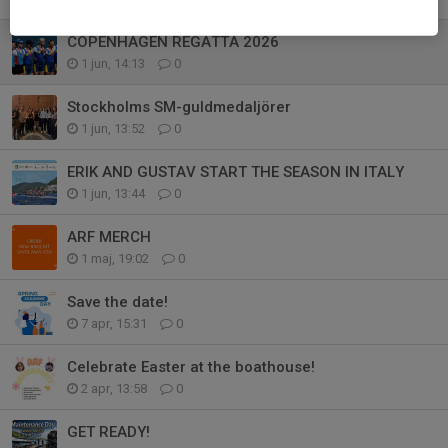
COPENHAGEN REGATTA 2026
1 jun, 14:13
0
Stockholms SM-guldmedaljörer
1 jun, 13:52
0
ERIK AND GUSTAV START THE SEASON IN ITALY
1 jun, 13:44
0
ARF MERCH
1 maj, 19:02
0
Save the date!
7 apr, 15:31
0
Celebrate Easter at the boathouse!
2 apr, 13:58
0
GET READY!