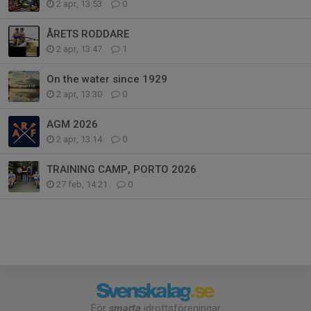
2 apr, 13:53
0
ÅRETS RODDARE
2 apr, 13:47
1
On the water since 1929
2 apr, 13:30
0
AGM 2026
2 apr, 13:14
0
TRAINING CAMP, PORTO 2026
27 feb, 14:21
0
För
smarta
idrottsföreningar