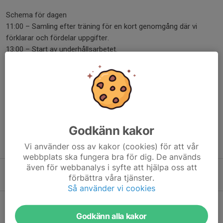
Schema för dagen
11:00 – Samling efter träning för en kort genomgång där vi
förklarar och fördelar uppgifter.
13:00 – Start av underhållsarbetet.
Vid frågor, kontakta
Julián
.
Dela nyhet
Godkänn kakor
Tidigare nyheter
Vi använder oss av kakor (cookies) för att vår
webbplats ska fungera bra för dig. De används
även för webbanalys i syfte att hjälpa oss att
SPRINT SM 2026 (Örkelljunga)
förbättra våra tjänster.
30 jul, 16:12
0
Så använder vi cookies
SIGN UP FOR MIDSUMMER DINNER
1 jun, 14:57
0
Godkänn alla kakor