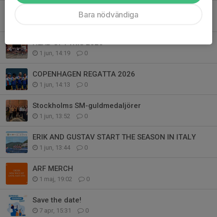
RYRSJÖREGATTAN 2026
Bara nödvändiga
1 jun, 14:46
0
HEAD OF FYRIS 2026
1 jun, 14:19
0
COPENHAGEN REGATTA 2026
1 jun, 14:13
0
Stockholms SM-guldmedaljörer
1 jun, 13:52
0
ERIK AND GUSTAV START THE SEASON IN ITALY
1 jun, 13:44
0
ARF MERCH
1 maj, 19:02
0
Save the date!
7 apr, 15:31
0