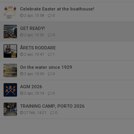
Celebrate Easter at the boathouse!
2 apr, 13:58
0
GET READY!
2 apr, 13:53
0
ÅRETS RODDARE
2 apr, 13:47
1
On the water since 1929
2 apr, 13:30
0
AGM 2026
2 apr, 13:14
0
TRAINING CAMP, PORTO 2026
27 feb, 14:21
0