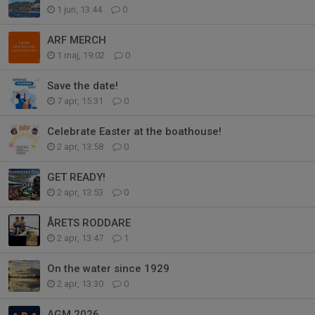
1 jun, 13:44
0
ARF MERCH
1 maj, 19:02
0
Save the date!
7 apr, 15:31
0
Celebrate Easter at the boathouse!
2 apr, 13:58
0
GET READY!
2 apr, 13:53
0
ÅRETS RODDARE
2 apr, 13:47
1
On the water since 1929
2 apr, 13:30
0
AGM 2026