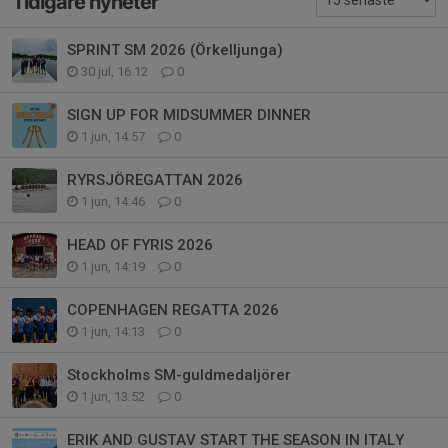
Tidigare nyheter
SPRINT SM 2026 (Örkelljunga)
30 jul, 16:12
0
SIGN UP FOR MIDSUMMER DINNER
1 jun, 14:57
0
RYRSJÖREGATTAN 2026
1 jun, 14:46
0
HEAD OF FYRIS 2026
1 jun, 14:19
0
COPENHAGEN REGATTA 2026
1 jun, 14:13
0
Stockholms SM-guldmedaljörer
1 jun, 13:52
0
ERIK AND GUSTAV START THE SEASON IN ITALY