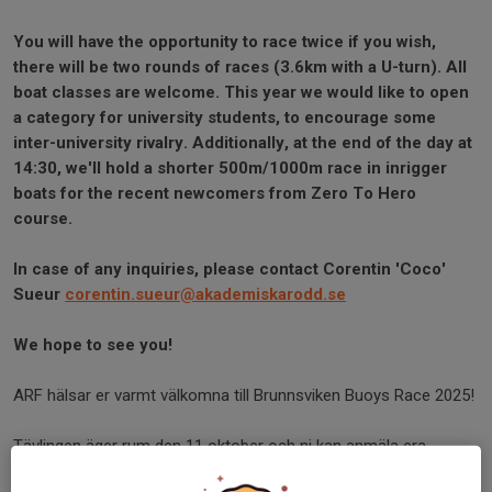
You will have the opportunity to race twice if you wish,
there will be two rounds of races (3.6km with a U-turn). All
boat classes are welcome. This year we would like to open
a category for university students, to encourage some
inter-university rivalry. Additionally, at the end of the day at
14:30, we'll hold a shorter 500m/1000m race in inrigger
boats for the recent newcomers from Zero To Hero
course.
In case of any inquiries, please contact Corentin 'Coco'
Sueur
corentin.sueur@akademiskarodd.
se
We hope to see you!
ARF hälsar er varmt välkomna till Brunnsviken Buoys Race 2025!
Tävlingen äger rum den 11 oktober och ni kan anmäla era
roddare senast 8 oktober.