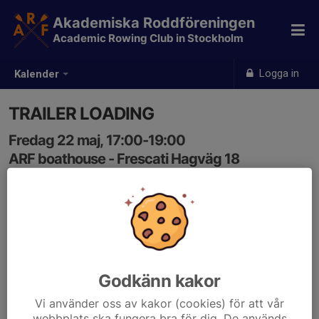
Akademiska Roddföreningen
Academic Rowing Club in Stockholm
Logga in
Kalender
TRAILER LOADING
Fredag 22 maj, 17:00-19:00
ARF boathouse - Frescati Hagväg 18
Samling: 17:00
Godkänn kakor
Vi använder oss av kakor (cookies) för att vår
webbplats ska fungera bra för dig. De används