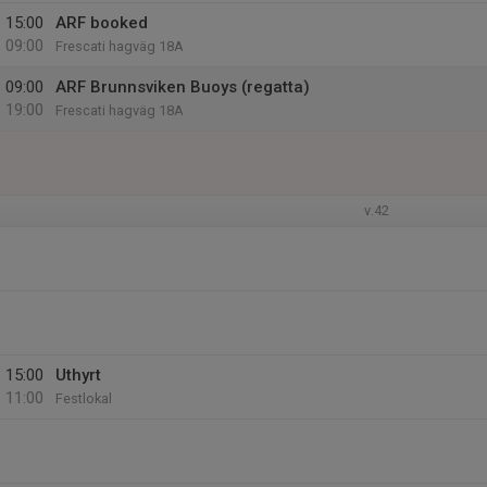
15:00
ARF booked
09:00
Frescati hagväg 18A
09:00
ARF Brunnsviken Buoys (regatta)
19:00
Frescati hagväg 18A
v.42
15:00
Uthyrt
11:00
Festlokal