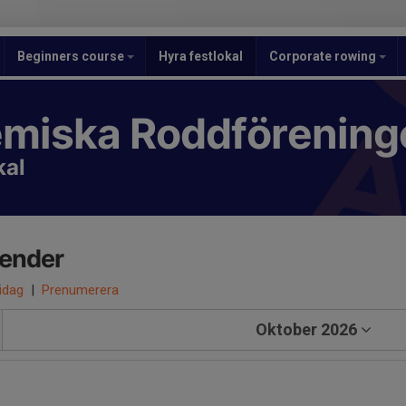
Beginners course
Hyra festlokal
Corporate rowing
miska Roddförening
kal
lender
 idag
|
Prenumerera
Oktober 2026