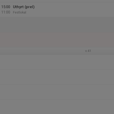
15:00
Uthyrt (prel)
11:00
Festlokal
v.41