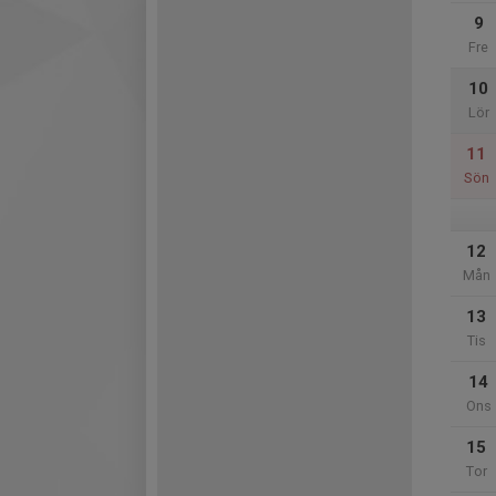
9
Fre
10
Lör
11
Sön
12
Mån
13
Tis
14
Ons
15
Tor