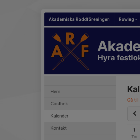
Akademiska Roddföreningen
Rowing
Akade
Hyra festlo
Ka
Hem
Gå till
Gästbok
Kalender
Kontakt
1
Tor