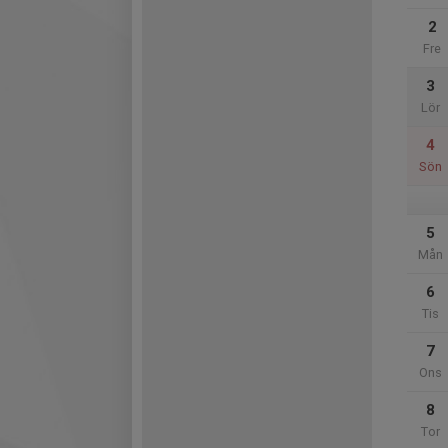
2
Fre
3
Lör
4
Sön
5
Mån
6
Tis
7
Ons
8
Tor