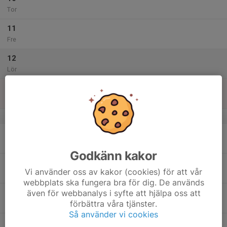
Tor
11
Fre
12
Lör
13
Sön
v.51
14
Mån
Godkänn kakor
15
Vi använder oss av kakor (cookies) för att vår
Tis
webbplats ska fungera bra för dig. De används
även för webbanalys i syfte att hjälpa oss att
16
förbättra våra tjänster.
Ons
Så använder vi cookies
17