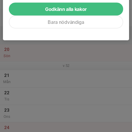
Tor
Godkänn alla kakor
18
Fre
Bara nödvändiga
19
Lör
20
Sön
v.52
21
Mån
22
Tis
23
Ons
24