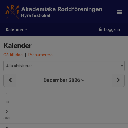
Akademiska Roddföreningen
Hyra festlokal
Logga in
Kalender
Kalender
Gå till idag
|
Prenumerera
December 2026
1
Tis
2
Ons