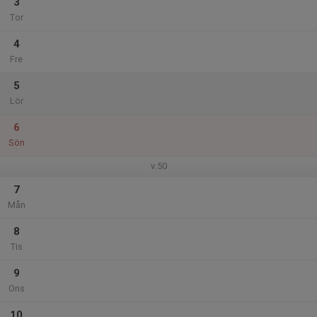
3
Tor
4
Fre
5
Lör
6
Sön
v.50
7
Mån
8
Tis
9
Ons
10