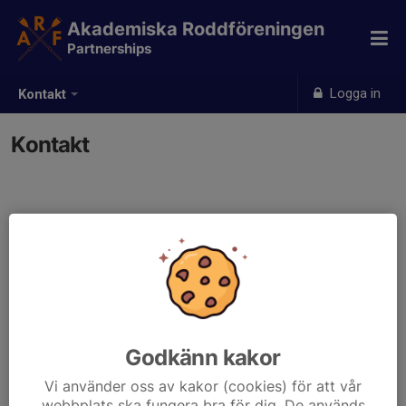
Akademiska Roddföreningen
Partnerships
Logga in
Kontakt
Kontakt
Kontaktpersoner
Matthieu Geist
Mobil visas bara för inloggade
event@akademiskarodd.se
Paulina Drabik
Godkänn kakor
Telefon visas bara för inloggade
Vi använder oss av kakor (cookies) för att vår
E-post visas bara för inloggade
webbplats ska fungera bra för dig. De används