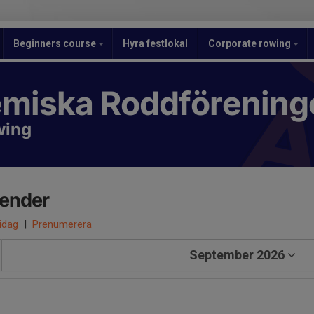
Beginners course
Hyra festlokal
Corporate rowing
miska Roddförening
wing
lender
 idag
|
Prenumerera
September 2026