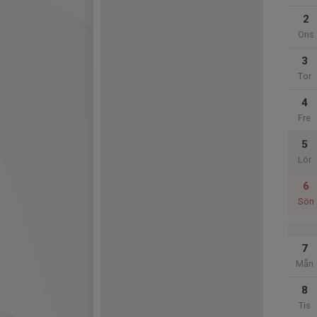
2
Ons
3
Tor
4
Fre
5
Lör
6
Sön
7
Mån
8
Tis