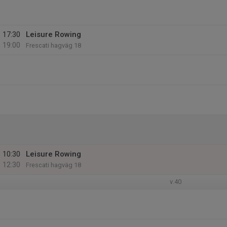
17:30
Leisure Rowing
19:00
Frescati hagväg 18
10:30
Leisure Rowing
12:30
Frescati hagväg 18
v.40