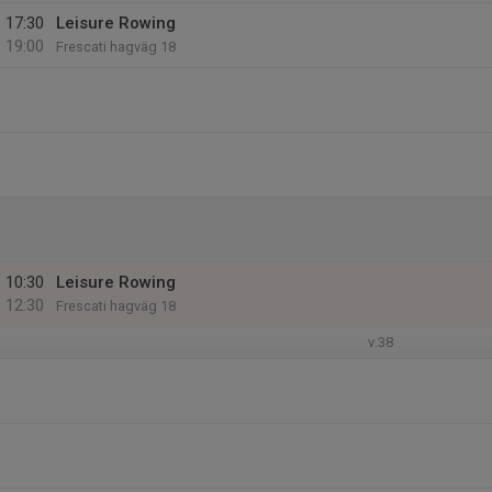
17:30
Leisure Rowing
19:00
Frescati hagväg 18
10:30
Leisure Rowing
12:30
Frescati hagväg 18
v.38