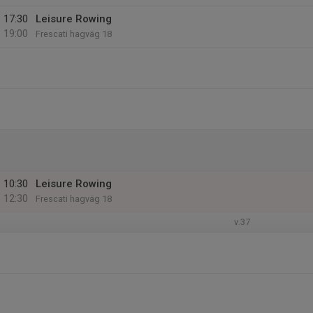
17:30
Leisure Rowing
19:00
Frescati hagväg 18
10:30
Leisure Rowing
12:30
Frescati hagväg 18
v.37