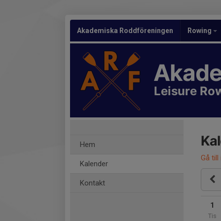
Akademiska Roddföreningen
Rowing
Akade
Leisure Ro
Ka
Hem
Gå till
Kalender
Kontakt
1
Tis