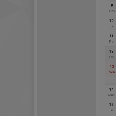
9
Ons
10
Tor
11
Fre
12
Lör
13
Sön
14
Mån
15
Tis