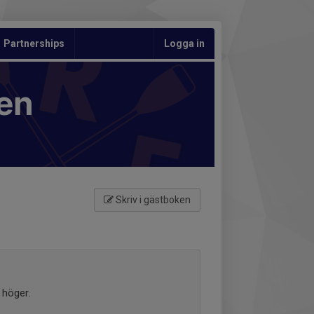
Partnerships
Logga in
en
Skriv i gästboken
 höger.