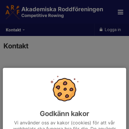
Akademiska Roddföreningen
Competitive Rowing
Logga in
Kontakt
Kontakt
Kontaktpersoner
Petr Tuma
Head Coach
Mobil visas bara för inloggade
coach@akademiskarodd.se
Godkänn kakor
Registration
Vi använder oss av kakor (cookies) för att vår
webbplats ska fungera bra för dig. De används