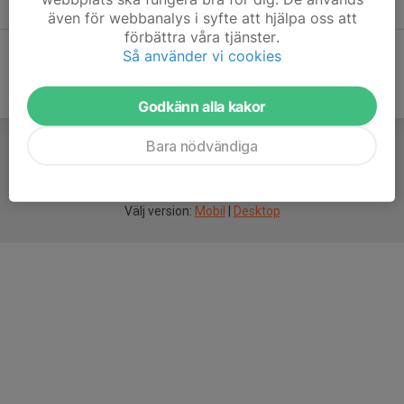
You can find the registration form
here
även för webbanalys i syfte att hjälpa oss att
förbättra våra tjänster.
Så använder vi cookies
Godkänn alla kakor
Bara nödvändiga
För
smarta
idrottsföreningar
Välj version:
Mobil
|
Desktop