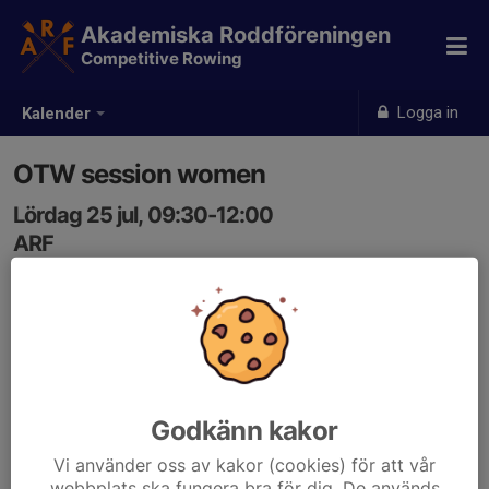
Akademiska Roddföreningen
Competitive Rowing
Logga in
Kalender
OTW session women
Lördag 25 jul, 09:30-12:00
ARF
Samling: 09:00
Godkänn kakor
Vi använder oss av kakor (cookies) för att vår
webbplats ska fungera bra för dig. De används