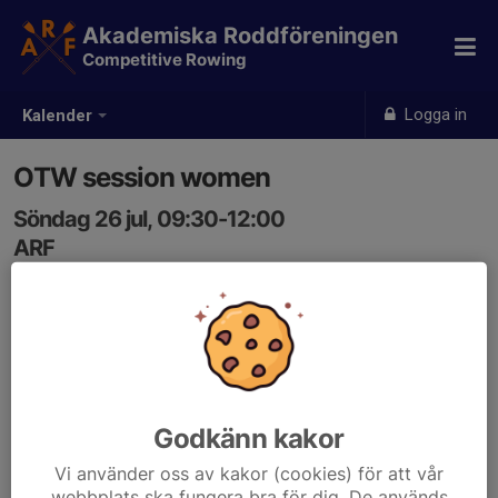
Akademiska Roddföreningen
Competitive Rowing
Logga in
Kalender
OTW session women
Söndag 26 jul, 09:30-12:00
ARF
Samling: 09:00
Godkänn kakor
Vi använder oss av kakor (cookies) för att vår
webbplats ska fungera bra för dig. De används