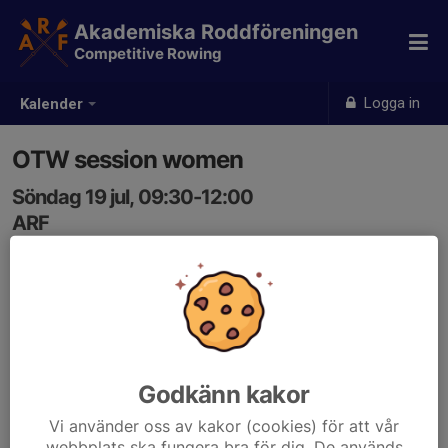
Akademiska Roddföreningen
Competitive Rowing
Logga in
Kalender
OTW session women
Söndag 19 jul, 09:30-12:00
ARF
Samling: 09:00
Godkänn kakor
Vi använder oss av kakor (cookies) för att vår
webbplats ska fungera bra för dig. De används