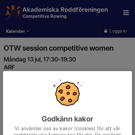
Akademiska Roddföreningen
Competitive Rowing
Logga in
Kalender
OTW session competitive women
Måndag 13 jul, 17:30-19:30
ARF
Samling: 17:00
Godkänn kakor
Vi använder oss av kakor (cookies) för att vår
webbplats ska fungera bra för dig. De används