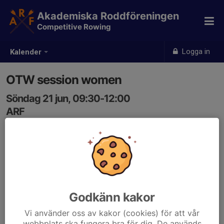
Akademiska Roddföreningen
Competitive Rowing
Logga in
Kalender
OTW session women
Söndag 21 jun, 09:30-12:00
ARF
Samling: 09:00
Godkänn kakor
Vi använder oss av kakor (cookies) för att vår
webbplats ska fungera bra för dig. De används