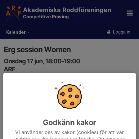
Akademiska Roddföreningen
Competitive Rowing
Logga in
Kalender
Erg session Women
Onsdag 17 jun, 18:00-19:00
ARF
Samling: 17:45
Godkänn kakor
Vi använder oss av kakor (cookies) för att vår
webbplats ska fungera bra för dig. De används