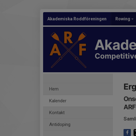
Akademiska Roddföreningen
Rowing
Akade
Competitiv
Er
Hem
Onsd
Kalender
ARF
Kontakt
Saml
Antidoping