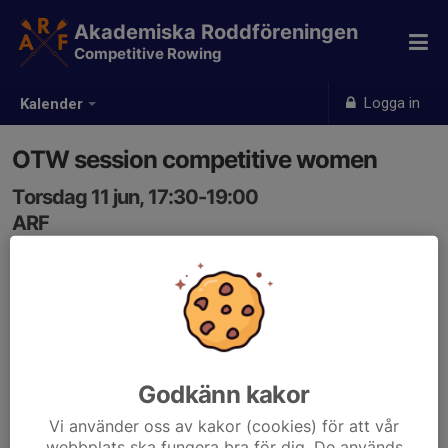
Akademiska Roddföreningen
Competitive Rowing
Logga in
Kalender
OTW session competitive women
Torsdag 11 jun, 17:30-19:00
ARF
Samling: 17:30
Godkänn kakor
Vi använder oss av kakor (cookies) för att vår
webbplats ska fungera bra för dig. De används