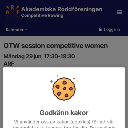
Akademiska Roddföreningen
Competitive Rowing
Logga in
Kalender
OTW session competitive women
Måndag 29 jun, 17:30-19:30
ARF
Samling: 17:00
Godkänn kakor
Vi använder oss av kakor (cookies) för att vår
webbplats ska fungera bra för dig. De används