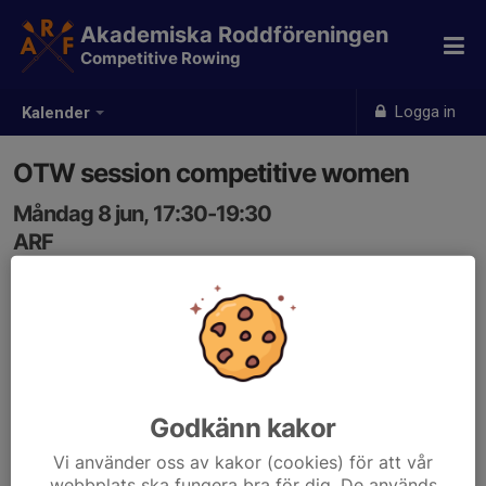
Akademiska Roddföreningen
Competitive Rowing
Logga in
Kalender
OTW session competitive women
Måndag 8 jun, 17:30-19:30
ARF
Samling: 17:00
Godkänn kakor
Vi använder oss av kakor (cookies) för att vår
webbplats ska fungera bra för dig. De används