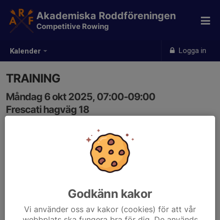
Akademiska Roddföreningen
Competitive Rowing
Logga in
Kalender
TRAINING
Måndag 6 okt 2025, 07:00-09:00
Frescati hagväg 18
Samling: 06:45
Karta
MORNING SESSION - verify the start time
Godkänn kakor
Vi använder oss av kakor (cookies) för att vår
webbplats ska fungera bra för dig. De används