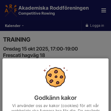
Akademiska Roddföreningen
Competitive Rowing
Logga in
Kalender
TRAINING
Onsdag 15 okt 2025, 17:00-19:00
Frescati hagväg 18
Samling: 16:45
Karta
AFTERNOON SESSION - verify the updated training times
Godkänn kakor
Vi använder oss av kakor (cookies) för att vår
webbplats ska fungera bra för dig. De används