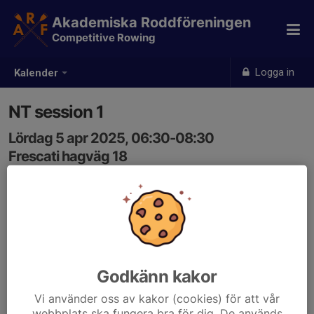
Akademiska Roddföreningen
Competitive Rowing
Logga in
Kalender
NT session 1
Lördag 5 apr 2025, 06:30-08:30
Frescati hagväg 18
Samling: 06:30
Godkänn kakor
Vi använder oss av kakor (cookies) för att vår
webbplats ska fungera bra för dig. De används