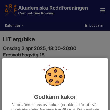
Akademiska Roddföreningen
Competitive Rowing
Logga in
Kalender
LIT erg/bike
Onsdag 2 apr 2025, 18:00-20:00
Frescati hagväg 18
Samling: 18:00
Godkänn kakor
Vi använder oss av kakor (cookies) för att vår
webbplats ska fungera bra för dig. De används