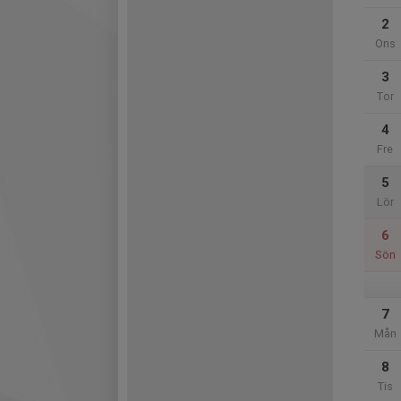
2
Ons
3
Tor
4
Fre
5
Lör
6
Sön
7
Mån
8
Tis