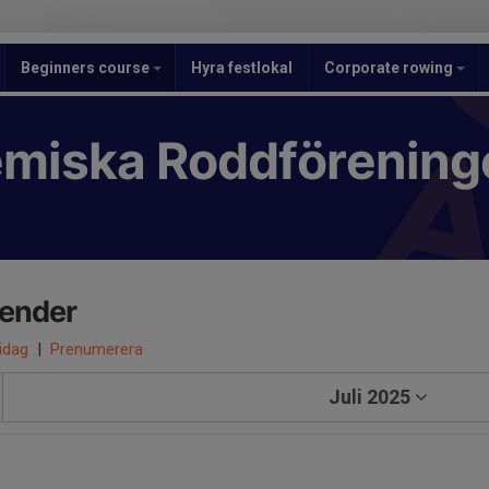
Beginners course
Hyra festlokal
Corporate rowing
miska Roddförening
lender
 idag
|
Prenumerera
Juli 2025