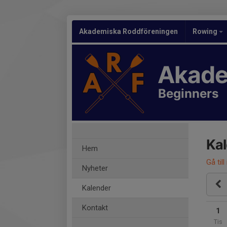
Akademiska Roddföreningen
Rowing
Akade
Beginners
Ka
Hem
Gå till
Nyheter
Kalender
Kontakt
1
Tis