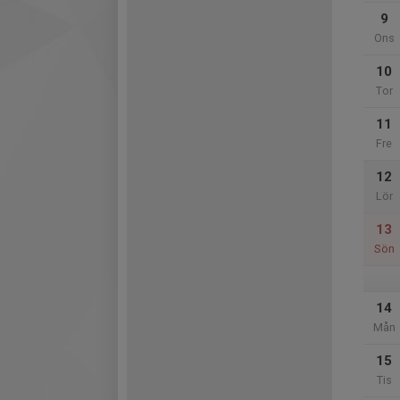
9
Ons
10
Tor
11
Fre
12
Lör
13
Sön
14
Mån
15
Tis