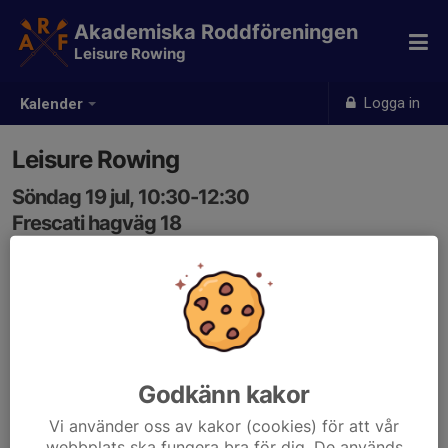
Akademiska Roddföreningen
Leisure Rowing
Logga in
Kalender
Leisure Rowing
Söndag 19 jul, 10:30-12:30
Frescati hagväg 18
Samling: 10:30
Godkänn kakor
Vi använder oss av kakor (cookies) för att vår
webbplats ska fungera bra för dig. De används