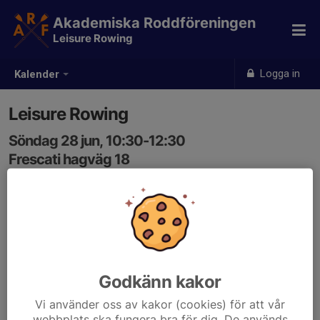
Akademiska Roddföreningen
Leisure Rowing
Logga in
Kalender
Leisure Rowing
Söndag 28 jun, 10:30-12:30
Frescati hagväg 18
Samling: 10:30
Godkänn kakor
Vi använder oss av kakor (cookies) för att vår
webbplats ska fungera bra för dig. De används