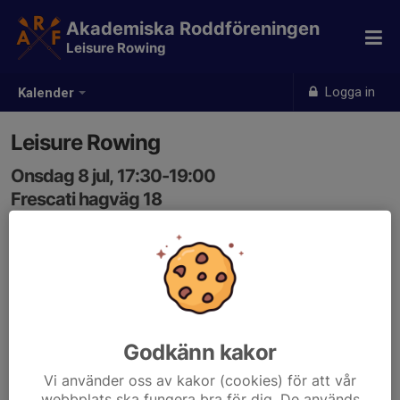
Akademiska Roddföreningen
Leisure Rowing
Logga in
Kalender
Leisure Rowing
Onsdag 8 jul, 17:30-19:00
Frescati hagväg 18
Samling: 17:15
Godkänn kakor
Vi använder oss av kakor (cookies) för att vår
webbplats ska fungera bra för dig. De används