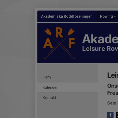
Akademiska Roddföreningen
Rowing
Akade
Leisure Ro
Lei
Hem
Onsd
Kalender
Fres
Kontakt
Saml