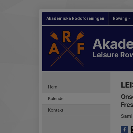
Akademiska Roddföreningen
Rowing
Akade
Leisure Ro
LE
Hem
Onsd
Kalender
Fres
Kontakt
Saml