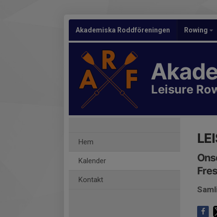
Akademiska Roddföreningen
Rowing
Akade
Leisure Ro
LE
Hem
Onsd
Kalender
Fres
Kontakt
Saml