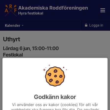
Akademiska Roddföreningen
Hyra festlokal
Logga in
Kalender
Uthyrt
Lördag 6 jun, 15:00-11:00
Festlokal
Samling: 15:00
Godkänn kakor
Vi använder oss av kakor (cookies) för att vår
webbplats ska fungera bra för dig. De används