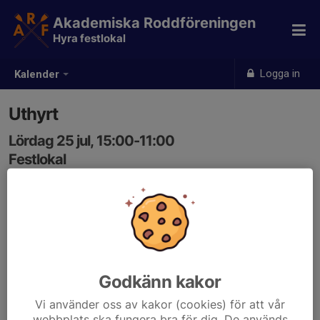
Akademiska Roddföreningen
Hyra festlokal
Logga in
Kalender
Uthyrt
Lördag 25 jul, 15:00-11:00
Festlokal
Samling: 15:00, Festlokal
Godkänn kakor
Vi använder oss av kakor (cookies) för att vår
webbplats ska fungera bra för dig. De används