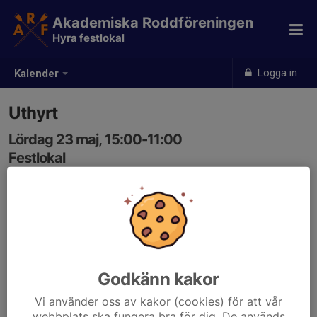
Akademiska Roddföreningen
Hyra festlokal
Logga in
Kalender
Uthyrt
Lördag 23 maj, 15:00-11:00
Festlokal
Samling: 15:00, Festlokal
Godkänn kakor
Vi använder oss av kakor (cookies) för att vår
webbplats ska fungera bra för dig. De används