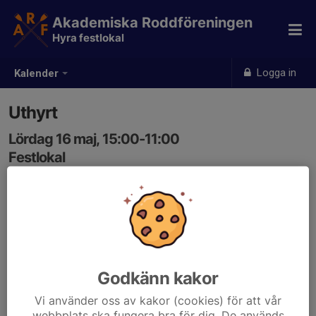
Akademiska Roddföreningen
Hyra festlokal
Logga in
Kalender
Uthyrt
Lördag 16 maj, 15:00-11:00
Festlokal
Samling: 15:00, Festlokal
Godkänn kakor
Vi använder oss av kakor (cookies) för att vår
webbplats ska fungera bra för dig. De används