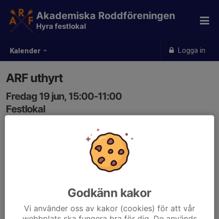
Akademiska Roddföreningen
Hyra festlokal
Logga in
Kalender
ARF uthyrt
Fredag 19 jun, 15:00-11:00
Festlokal
Samling: 15:00, Festlokal
Godkänn kakor
Vi använder oss av kakor (cookies) för att vår
webbplats ska fungera bra för dig. De används