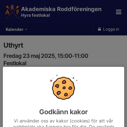
Akademiska Roddföreningen
Hyra festlokal
Logga in
Kalender
Uthyrt
Fredag 23 maj 2025, 15:00-11:00
Festlokal
Samling: 15:00, Festlokal
Godkänn kakor
Vi använder oss av kakor (cookies) för att vår
webbplats ska fungera bra för dig. De används